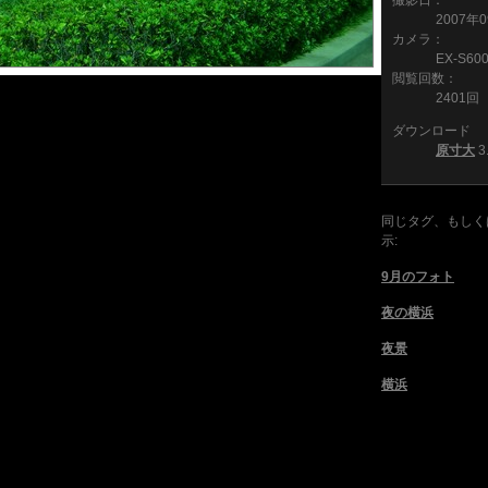
撮影日：
2007年
カメラ：
EX-S60
閲覧回数：
2401回
ダウンロード
原寸大
3
同じタグ、もしく
示:
9月のフォト
夜の横浜
夜景
横浜