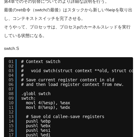
第4章でのその切替についてのより詳細な説明を行う。
最後のret命令（swtchの最後）はスタックから新しい%eipを取り出
し、コンテキストスイッチを完了させる。
そうやって、プロセッサは、プロセスpのカーネルスレッドを実行
している状態になる。
swtch.S
01
# Context switch
02
#
03
#   void swtch(struct context **old, struct con
04
# 
05
# Save current register context in old
06
# and then load register context from new.
07
08
.globl swtch
09
swtch:
10
movl 4(%esp), %eax
11
movl 8(%esp), %edx
12
13
# Save old callee-save registers
14
pushl %ebp
15
pushl %ebx
16
pushl %esi
17
pushl %edi