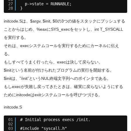
27
p->state = RUNNABLE;
28
}
initcode.Sは、$argv, $init, $0の3つの値をスタックにプッシュする
ことからはじめ、%eaxにSYS_execをセットし、int T_SYSCALL
を実行する。
それは、execシステムコールを実行するためにカーネルに伝え
る。
もしすべてうまく行ったら、execは決して戻らない。
$initという名前が付けられたプログラムの実行を開始する。
$initは、”/init”というNUL終端文字列へのポインタである。
もしexecが失敗し戻ってきたときは、確実に戻らないようにする
ためにinitcodeはexitシステムコールを呼びつづける。
initcode.S
01
# Initial process execs /init.
02
03
#include "syscall.h"