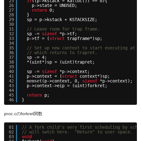
25
if
((p->kstack = kalloc()) == 0){
26
p->state = UNUSED;
27
return
0;
28
}
29
sp = p->kstack + KSTACKSIZE;
30
31
// Leave room for trap frame.
32
sp -= 
sizeof
*p->tf;
33
p->tf = (
struct
trapframe*)sp;
34
35
// Set up new context to start executing at f
36
// which returns to trapret.
37
sp -= 4;
38
*(uint*)sp = (uint)trapret;
39
40
sp -= 
sizeof
*p->context;
41
p->context = (
struct
context*)sp;
42
memset
(p->context, 0, 
sizeof
*p->context);
43
p->context->eip = (uint)forkret;
44
45
return
p;
46
}
proc.cのforkret関数
01
// A fork child's very first scheduling by sche
02
// will swtch here.  "Return" to user space.
03
void