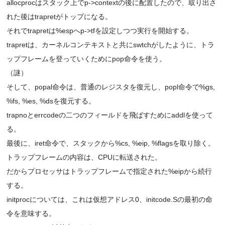
allocprocはスタック上でp->contextの後に配置したので、取り出さ
れた後はtrapretがトップになる。
それでtrapretは%espへp->tfを設定しつつ実行を開始する。
trapretは、カーネルコンテキストと共にswtchがしたように、トラ
ップフレームを登っていくためにpop命令を使う。
（謎）
そして、popal命令は、普通のレジスタを復元し、popl命令で%gs,
%fs, %es, %dsを復元する。
trapnoとerrcodeの二つのフィールドを飛ばすためにaddlを使って
る。
最後に、iret命令で、スタックから%cs, %eip, %flagsを取り除く。
トラップフレームの内容は、CPUに転送された。
だからプロセッサはトラップフレームで指定された%eipから続行
する。
initprocについては、これは仮想アドレス0、initcode.Sの最初の命
令を意味する。