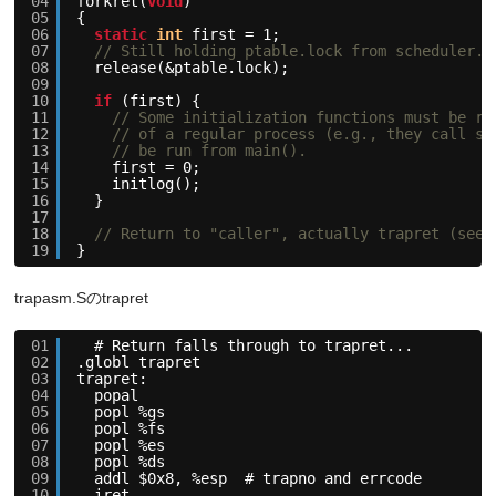
04
forkret(
void
)
05
{
06
static
int
first = 1;
07
// Still holding ptable.lock from scheduler.
08
release(&ptable.lock);
09
10
if
(first) {
11
// Some initialization functions must be ru
12
// of a regular process (e.g., they call sl
13
// be run from main().
14
first = 0;
15
initlog();
16
}
17
18
// Return to "caller", actually trapret (see 
19
}
trapasm.Sのtrapret
01
# Return falls through to trapret...
02
.globl trapret
03
trapret:
04
popal
05
popl %gs
06
popl %fs
07
popl %es
08
popl %ds
09
addl $0x8, %esp  # trapno and errcode
10
iret