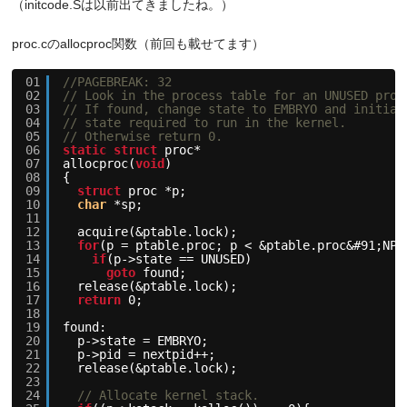
（initcode.Sは以前出てきましたね。）
proc.cのallocproc関数（前回も載せてます）
01
//PAGEBREAK: 32
02
// Look in the process table for an UNUSED proc
03
// If found, change state to EMBRYO and initial
04
// state required to run in the kernel.
05
// Otherwise return 0.
06
static
struct
proc*
07
allocproc(
void
)
08
{
09
struct
proc *p;
10
char
*sp;
11
12
acquire(&ptable.lock);
13
for
(p = ptable.proc; p < &ptable.proc&#91;NPR
14
if
(p->state == UNUSED)
15
goto
found;
16
release(&ptable.lock);
17
return
0;
18
19
found:
20
p->state = EMBRYO;
21
p->pid = nextpid++;
22
release(&ptable.lock);
23
24
// Allocate kernel stack.