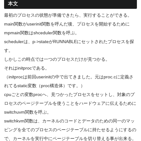
本文
最初のプロセスの状態が準備できたら、実行することができる。
main関数がuserinit関数を呼んだ後、プロセスを開始するために
mpmain関数はshceduler関数を呼ぶ。
schedulerは、p->stateがRUNNABLEにセットされたプロセスを探
す。
しかしこの時点では一つのプロセスだけが見つかる。
それはinitprocである。
（initprocは前回userinitの中で出てきました。元はproc.cに定義さ
れてるstatic変数（proc構造体）です。）
cpuごとの変数procへ、見つかったプロセスをセットし、対象のプ
ロセスのページテーブルを使うことをハードウェアに伝えるために
switchuvm関数を呼ぶ。
switchkvm関数は、カーネルのコードとデータのための同一のマッ
ピングを全てのプロセスのページテーブルに持たせるようにするの
で、カーネルを実行中にページテーブルを切り替える事が出来る。