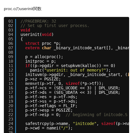
proc.cのuserinit関数
01
//PAGEBREAK: 32
02
// Set up first user process.
03
void
04
userinit(
void
)
05
{
06
struct
proc *p;
07
extern
char
_binary_initcode_start[], _binary
08
09
p = allocproc();
10
initproc = p;
11
if
((p->pgdir = setupkvm(kalloc)) == 0)
12
panic(
"userinit: out of memory?"
);
13
inituvm(p->pgdir, _binary_initcode_start, (
in
14
p->sz = PGSIZE;
15
memset
(p->tf, 0, 
sizeof
(*p->tf));
16
p->tf->cs = (SEG_UCODE << 3) | DPL_USER;
17
p->tf->ds = (SEG_UDATA << 3) | DPL_USER;
18
p->tf->es = p->tf->ds;
19
p->tf->ss = p->tf->ds;
20
p->tf->eflags = FL_IF;
21
p->tf->esp = PGSIZE;
22
p->tf->eip = 0;  
// beginning of initcode.S
23
24
safestrcpy(p->name, 
"initcode"
, 
sizeof
(p->nam
25
p->cwd = namei(
"/"
);
26