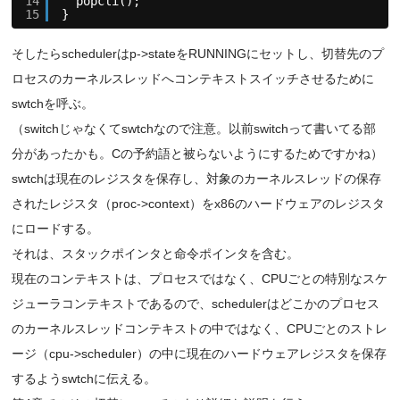
14
popcli();
15
}
そしたらschedulerはp->stateをRUNNINGにセットし、切替先のプ
ロセスのカーネルスレッドへコンテキストスイッチさせるために
swtchを呼ぶ。
（switchじゃなくてswtchなので注意。以前switchって書いてる部
分があったかも。Cの予約語と被らないようにするためですかね）
swtchは現在のレジスタを保存し、対象のカーネルスレッドの保存
されたレジスタ（proc->context）をx86のハードウェアのレジスタ
にロードする。
それは、スタックポインタと命令ポインタを含む。
現在のコンテキストは、プロセスではなく、CPUごとの特別なスケ
ジューラコンテキストであるので、schedulerはどこかのプロセス
のカーネルスレッドコンテキストの中ではなく、CPUごとのストレ
ージ（cpu->scheduler）の中に現在のハードウェアレジスタを保存
するようswtchに伝える。