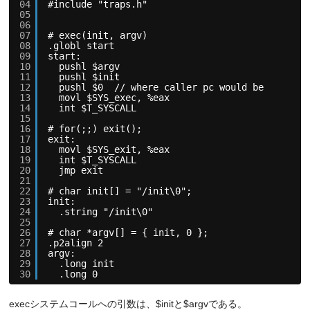
04
#include "traps.h"
05
06
07
# exec(init, argv)
08
.globl start
09
start:
10
pushl $argv
11
pushl $init
12
pushl $0  // where caller pc would be
13
movl $SYS_exec, %eax
14
int $T_SYSCALL
15
16
# for(;;) exit();
17
exit:
18
movl $SYS_exit, %eax
19
int $T_SYSCALL
20
jmp exit
21
22
# char init[] = "/init\0";
23
init:
24
.string "/init\0"
25
26
# char *argv[] = { init, 0 };
27
.p2align 2
28
argv:
29
.long init
30
.long 0
execシステムコールへの引数は、$initと$argvである。