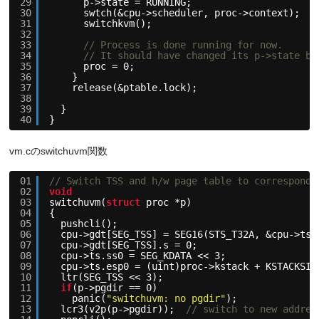
29
p->state = RUNNING;
30
swtch(&cpu->scheduler, proc->context);
31
switchkvm();
32
33
// Process is done running for now.
34
// It should have changed its p->state be
35
proc = 0;
36
}
37
release(&ptable.lock);
38
39
}
40
}
vm.cのswitchuvm関数
01
// Switch TSS and h/w page table to correspond 
02
void
03
switchuvm(
struct
proc *p)
04
{
05
pushcli();
06
cpu->gdt[SEG_TSS] = SEG16(STS_T32A, &cpu->ts,
07
cpu->gdt[SEG_TSS].s = 0;
08
cpu->ts.ss0 = SEG_KDATA << 3;
09
cpu->ts.esp0 = (uint)proc->kstack + KSTACKSIZ
10
ltr(SEG_TSS << 3);
11
if
(p->pgdir == 0)
12
panic(
"switchuvm: no pgdir"
);
13
lcr3(v2p(p->pgdir));  
// switch to new addres