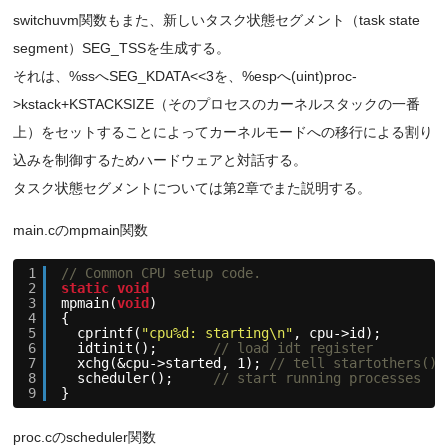
switchuvm関数もまた、新しいタスク状態セグメント（task state
segment）SEG_TSSを生成する。
それは、%ssへSEG_KDATA<<3を、%espへ(uint)proc-
>kstack+KSTACKSIZE（そのプロセスのカーネルスタックの一番
上）をセットすることによってカーネルモードへの移行による割り
込みを制御するためハードウェアと対話する。
タスク状態セグメントについては第2章でまた説明する。
main.cのmpmain関数
1
// Common CPU setup code.
2
static
void
3
mpmain(
void
)
4
{
5
cprintf(
"cpu%d: starting\n"
, cpu->id);
6
idtinit();       
// load idt register
7
xchg(&cpu->started, 1); 
// tell startothers() 
8
scheduler();     
// start running processes
9
}
proc.cのscheduler関数