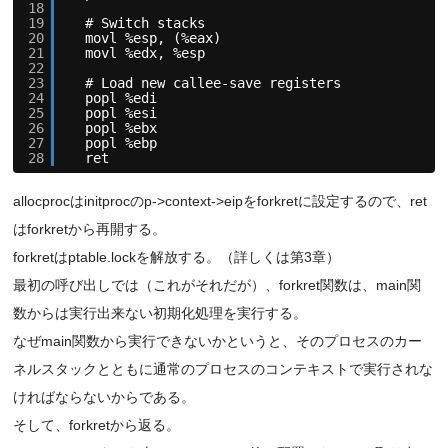
18
19
# Switch stacks
20
movl %esp, (%eax)
21
movl %edx, %esp
22
23
# Load new callee-save registers
24
popl %edi
25
popl %esi
26
popl %ebx
27
popl %ebp
28
ret
allocprocはinitprocのp->context->eipをforkretに設定するので、ret
はforkretから再開する。
forkretはptable.lockを解放する。（詳しくは第3章）
最初の呼び出しでは（これがそれだが）、forkret関数は、main関
数からは実行出来ない初期化処理を実行する。
なぜmain関数から実行できないかというと、そのプロセスのカー
ネルスタックとともに通常のプロセスのコンテキストで実行されな
ければならないからである。
そして、forkretから返る。