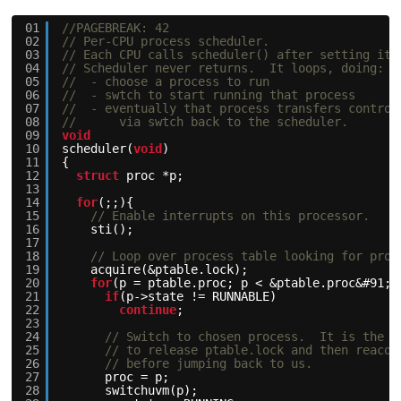
01
//PAGEBREAK: 42
02
// Per-CPU process scheduler.
03
// Each CPU calls scheduler() after setting its
04
// Scheduler never returns.  It loops, doing:
05
//  - choose a process to run
06
//  - swtch to start running that process
07
//  - eventually that process transfers control
08
//      via swtch back to the scheduler.
09
void
10
scheduler(
void
)
11
{
12
struct
proc *p;
13
14
for
(;;){
15
// Enable interrupts on this processor.
16
sti();
17
18
// Loop over process table looking for proc
19
acquire(&ptable.lock);
20
for
(p = ptable.proc; p < &ptable.proc&#91;N
21
if
(p->state != RUNNABLE)
22
continue
;
23
24
// Switch to chosen process.  It is the p
25
// to release ptable.lock and then reacqu
26
// before jumping back to us.
27
proc = p;
28
switchuvm(p);