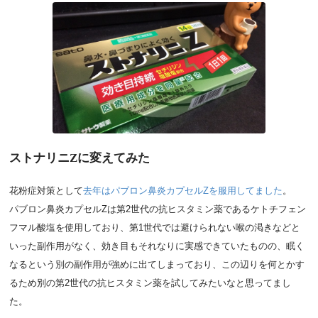
ストナリニZに変えてみた
花粉症対策として
去年はパブロン鼻炎カプセルZを服用してました
。
パブロン鼻炎カプセルZは第2世代の抗ヒスタミン薬であるケトチフェン
フマル酸塩を使用しており、第1世代では避けられない喉の渇きなどと
いった副作用がなく、効き目もそれなりに実感できていたものの、眠く
なるという別の副作用が強めに出てしまっており、この辺りを何とかす
るため別の第2世代の抗ヒスタミン薬を試してみたいなと思ってまし
た。