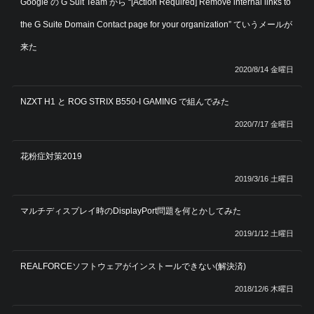
Google の G Suit Team から “[Action Required] Remove internal links to
the G Suite Domain Contact page for your organization” ていうメールが
来た
2020/8/14 金曜日
NZXT H1 と ROG STRIX B550-I GAMING で組んでみた
2020/7/17 金曜日
花粉症対策2019
2019/3/16 土曜日
マルチディスプレイ時のDisplayPort問題を何とかしてみた
2019/1/12 土曜日
REALFORCEソフトウェアがインストールできない(解決済)
2018/12/6 木曜日