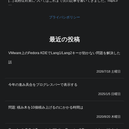
[…] 花粉症対策についてはこれまで次の記事を書いてきました。https://
…
プライバシポリシー
最近の投稿
VMware上のFedora KDEでLang1/Lang2キーが効かない問題を解決した
話
2026/7/18 土曜日
今年の進み具合をプログレスバーで表示する
2025/1/5 日曜日
問題: 積み木を10個積み上げるのにかかる時間は
2020/8/20 木曜日