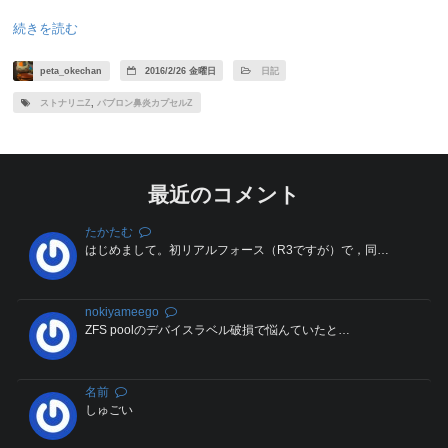
続きを読む
peta_okechan
2016/2/26 金曜日
日記
ストナリニZ
,
パブロン鼻炎カプセルZ
最近のコメント
たかたむ
はじめまして。初リアルフォース（R3ですが）で，同…
nokiyameego
ZFS poolのデバイスラベル破損で悩んていたと…
名前
しゅごい