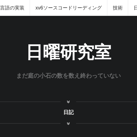
グ言語の実装
xv6ソースコードリーディング
技術
日曜研究室
まだ庭の小石の数を数え終わっていない
日記