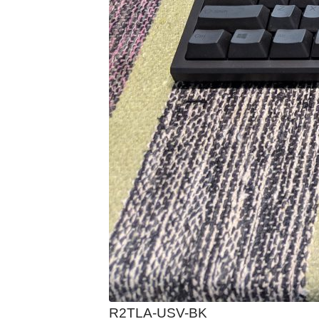
R2TLA-USV-BK