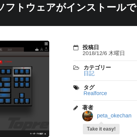
CEソフトウェアがインストールで
投稿日
2018/12/6 木曜日
カテゴリー
日記
タグ
Realforce
著者
peta_okechan
Take it easy!