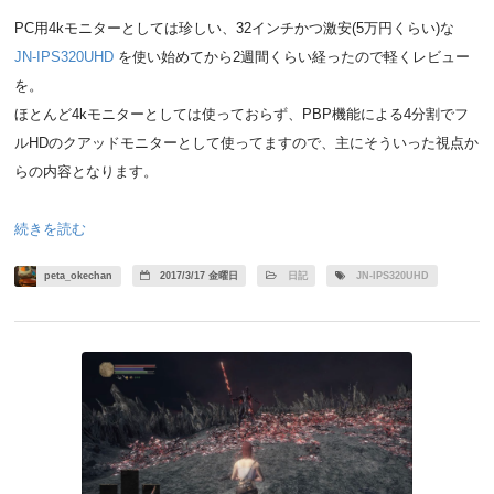
PC用4kモニターとしては珍しい、32インチかつ激安(5万円くらい)な
JN-IPS320UHD
を使い始めてから2週間くらい経ったので軽くレビュー
を。
ほとんど4kモニターとしては使っておらず、PBP機能による4分割でフ
ルHDのクアッドモニターとして使ってますので、主にそういった視点か
らの内容となります。
続きを読む
peta_okechan
2017/3/17 金曜日
日記
JN-IPS320UHD