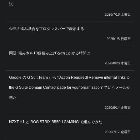
話
2026/7/18 土曜日
今年の進み具合をプログレスバーで表示する
2025/1/5 日曜日
問題: 積み木を10個積み上げるのにかかる時間は
2020/8/20 木曜日
Google の G Suit Team から “[Action Required] Remove internal links to
the G Suite Domain Contact page for your organization” ていうメールが
来た
2020/8/14 金曜日
NZXT H1 と ROG STRIX B550-I GAMING で組んでみた
2020/7/17 金曜日