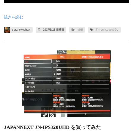
続きを読む
peta_okechan
2017/3/26 日曜日
技術
Three.js
,
WebGL
JAPANNEXT JN-IPS320UHD を買ってみた