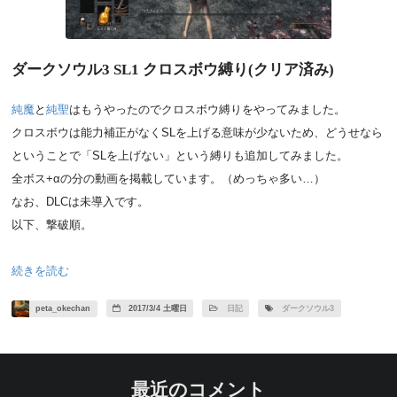
ダークソウル3 SL1 クロスボウ縛り(クリア済み)
純魔
と
純聖
はもうやったのでクロスボウ縛りをやってみました。
クロスボウは能力補正がなくSLを上げる意味が少ないため、どうせなら
ということで「SLを上げない」という縛りも追加してみました。
全ボス+αの分の動画を掲載しています。（めっちゃ多い…）
なお、DLCは未導入です。
以下、撃破順。
続きを読む
peta_okechan
2017/3/4 土曜日
日記
ダークソウル3
最近のコメント