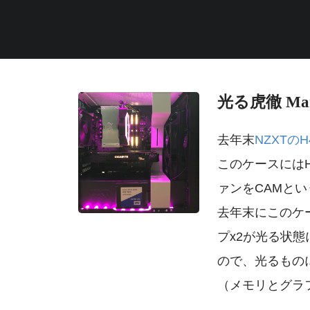
光る虎徹 Ma
去年末
NZXTのH4
このケースにはH
ァンをCAMと
去年末にこのケ
プx2が光る状態に
ので、光るもの
（メモリとグラ