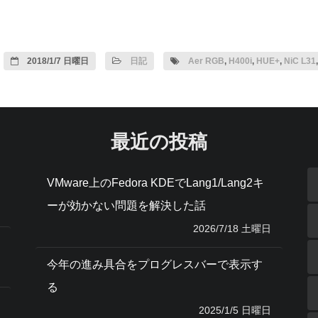
2018/1/7 日曜日
日記
Aer RGB
,
H400i
,
HUE+
,
NiC L31
最近の投稿
VMware上のFedora KDEでLang1/Lang2キ
ーが効かない問題を解決した話
2026/7/18 土曜日
今年の進み具合をプログレスバーで表示す
る
2025/1/5 日曜日