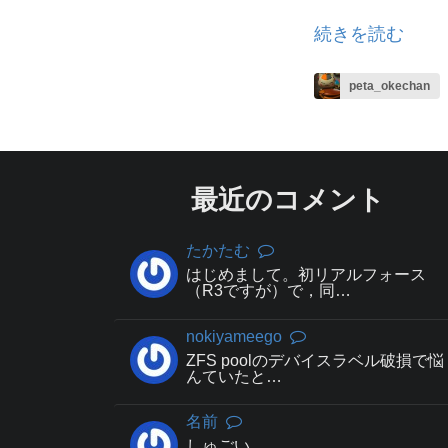
続きを読む
peta_okechan
最近のコメント
たかたむ
はじめまして。初リアルフォース
（R3ですが）で，同…
nokiyameego
ZFS poolのデバイスラベル破損で悩
んていたと…
名前
しゅごい