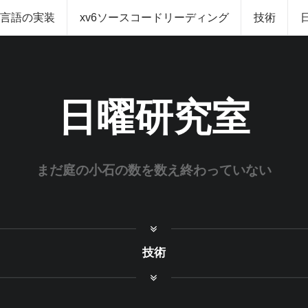
グ言語の実装
xv6ソースコードリーディング
技術
日曜研究室
まだ庭の小石の数を数え終わっていない
技術