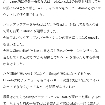
が、Linux的に多分一番楽なのは、sda1とsda2の領域を削除してそ
の跡にext4とかで新しいパーティションを作って、/homeとかにマ
ウントして使う事でしょう。
バックアップデータからsda5だけを復元し、起動してみると今ま
で通り普通にUbuntuが起動しました。
今回フルバックアップとパーティションの書き戻しにはClonezilla
を使いました。
今回はClonezillaが自動的に書き戻し先のパーティションサイズに
合わせてくれたのでCDから起動してGPartedを使ったりする手間
が省けました。
ただ問題が無いわけではなく、Swapが無効になってるとか、
Ubuntuの終了メニューからハイバネートの選択肢が消えてハイバ
ネートできなくなってるという問題がありました。
原因はどちらもSwapパーティションのUUIDが変わった事によるの
で、ちょっと前の手順でsda5を書き戻す際にsda6も一緒に書き戻