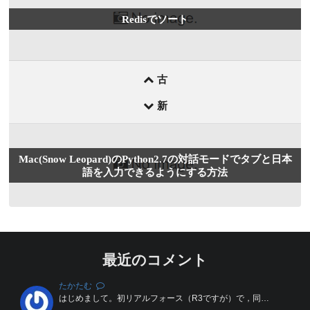
前
Redisでソート
後
の
記
事
古
新
Mac(Snow Leopard)のPython2.7の対話モードでタブと日本
語を入力できるようにする方法
最近のコメント
たかたむ
はじめまして。初リアルフォース（R3ですが）で，同…