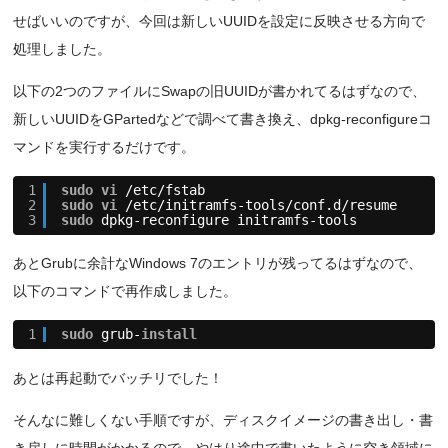
せばいいのですが、今回は新しいUUIDを設定に反映させる方向で
処理しました。
以下の2つのファイルにSwapの旧UUIDが書かれてるはずなので、
新しいUUIDをGPartedなどで調べて書き換え、dpkg-reconfigureコ
マンドを実行するだけです。
1
sudo
vi
/etc/fstab
2
sudo
vi
/etc/initramfs-tools/conf
.d
/resume
3
sudo
dpkg-reconfigure initramfs-tools
あとGrubに余計なWindows 7のエントリが残ってるはずなので、
以下のコマンドで再作成しました。
1
sudo
grub-
install
あとは再起動でバッチリでした！
そんなに難しくない手順ですが、ディスクイメージの書き出し・書
き戻しに時間がかかるので、やはり途中で書いたように空き領域に