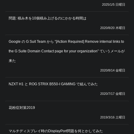
2025/1/5 日曜日
問題: 積み木を10個積み上げるのにかかる時間は
2020/8/20 木曜日
Google の G Suit Team から “[Action Required] Remove internal links to
the G Suite Domain Contact page for your organization” ていうメールが
来た
2020/8/14 金曜日
NZXT H1 と ROG STRIX B550-I GAMING で組んでみた
2020/7/17 金曜日
花粉症対策2019
2019/3/16 土曜日
マルチディスプレイ時のDisplayPort問題を何とかしてみた