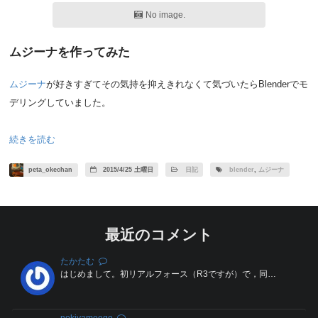
No image.
ムジーナを作ってみた
ムジーナ
が好きすぎてその気持を抑えきれなくて気づいたらBlenderでモ
デリングしていました。
続きを読む
peta_okechan
2015/4/25 土曜日
日記
blender
,
ムジーナ
最近のコメント
たかたむ
はじめまして。初リアルフォース（R3ですが）で，同…