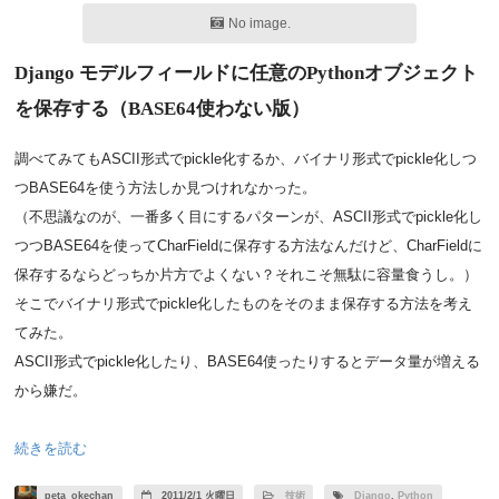
No image.
Django モデルフィールドに任意のPythonオブジェクト
を保存する（BASE64使わない版）
調べてみてもASCII形式でpickle化するか、バイナリ形式でpickle化しつ
つBASE64を使う方法しか見つけれなかった。
（不思議なのが、一番多く目にするパターンが、ASCII形式でpickle化し
つつBASE64を使ってCharFieldに保存する方法なんだけど、CharFieldに
保存するならどっちか片方でよくない？それこそ無駄に容量食うし。）
そこでバイナリ形式でpickle化したものをそのまま保存する方法を考え
てみた。
ASCII形式でpickle化したり、BASE64使ったりするとデータ量が増える
から嫌だ。
続きを読む
peta_okechan
2011/2/1 火曜日
技術
Django
,
Python