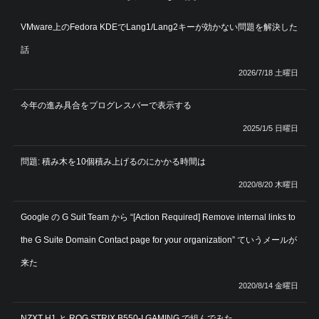
VMware上のFedora KDEでLang1/Lang2キーが効かない問題を解決した
話
2026/7/18 土曜日
今年の進み具合をプログレスバーで表示する
2025/1/5 日曜日
問題: 積み木を10個積み上げるのにかかる時間は
2020/8/20 木曜日
Google の G Suit Team から “[Action Required] Remove internal links to
the G Suite Domain Contact page for your organization” ていうメールが
来た
2020/8/14 金曜日
NZXT H1 と ROG STRIX B550-I GAMING で組んでみた