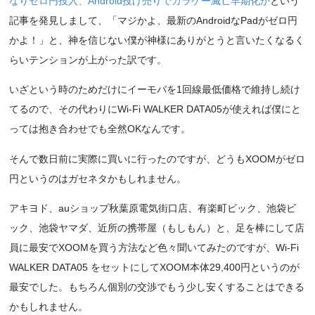
なりゼロ円投入、Android投げ売りでガラケー滅亡早期化か
という
記事を発見しまして、「マジかよ、最新のAndroidなPadがゼロ円
かよ！」と、神を信じない僕が神様にありがとうと言いたくなるく
らいテンションが上がった訳です。
いざという時のためだけにイーモバを1回線最低価格で維持し続け
てるので、その代わりにWi-Fi WALKER DATA05が使えれば僕にと
っては抱き合わせでも全然OKなんです。
そんで数日前に実際に買いに行ったのですが、どうもXOOMがゼロ
円というのはガセネタかもしれません。
アキヨド、auショップ秋葉原電気街口店、有楽町ビック、池袋ビ
ック、池袋ヤマダ、近所の携帯屋（もしもん）と、足を棒にして店
員に最安でXOOMを買う方法など色々聞いてみたのですが、Wi-Fi
WALKER DATA05 をセットにしてXOOM本体29,400円というのが
最安でした。もちろん個別の交渉でもう少し安くすることはできる
かもしれません。