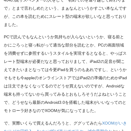
404の髭サスペンダーの人をして「初めてのを通り越して終わりま
で」とまで言わしめたという、まぁなんというかすごい本なんです
が、この本を読むためにスレート型の端末が欲しいなと思っており
ました。
PCで読んでもなんというか気持ちが入らないというか、寝る前と
かにごろっと寝っ転がって適当な部分を読むとか、PCの画面領域
を消費せずに参照するいうスタイルを実現するとなると、やっぱス
レート型端末が必要だなと思っておりまして、iPad2の足音が聞こ
えてきたいまとなっては今更iPadを買うのもあれですし、というか
そもそも今appleのオンラインストアではiPad2の準備のためかiPad
は注文できなくなってるのでどうせ買えないのですが、Androidな
端末も持ってないから買ってみるとおもしろそうだよねということ
で、どうせなら最新のAndroid3.0を搭載した端末がいいなってのと
モトローラ好きなのでXOOMが気になってました。
で、実際いくらで買えるんだろうと、ググッてみたら
XOOMがいき