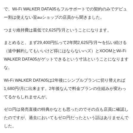
で、Wi-Fi WALKER DATA05もフルサポートでの契約のみでデビュ
ー割は使えない旨auショップの店員から聞きました。
つまり維持費は最低で2,625円/月ということになります。
まとめると、まず29,400円払って2年間2,625円/月〜を払い続ける
（途中解約してもいいけど得にはならないハズ）とXOOMとWi-Fi
WALKER DATA05がゲットできるという寸法ということになります
な。
Wi-Fi WALKER DATA05は2年後にシンプルプランに切り替えれば
1,680円/月に出来ます。2年後なんで料金プランの仕組みが変わっ
てるかもしれませんが。
ゼロ円は発売直後の特典かなとも思ったのでその点も店員に確認し
たのですが、過去においてもゼロ円だったという話はありませんで
した。