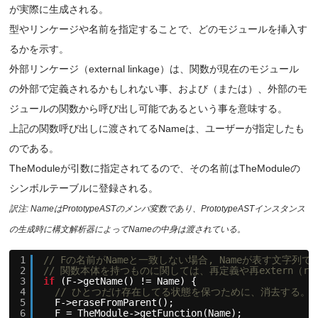
が実際に生成される。
型やリンケージや名前を指定することで、どのモジュールを挿入す
るかを示す。
外部リンケージ（external linkage）は、関数が現在のモジュール
の外部で定義されるかもしれない事、および（または）、外部のモ
ジュールの関数から呼び出し可能であるという事を意味する。
上記の関数呼び出しに渡されてるNameは、ユーザーが指定したも
のである。
TheModuleが引数に指定されてるので、その名前はTheModuleの
シンボルテーブルに登録される。
訳注: NameはPrototypeASTのメンバ変数であり、PrototypeASTインスタンス
の生成時に構文解析器によってNameの中身は渡されている。
1
// Fの名前がNameと一致しない場合, Nameが表す文
2
// 関数本体を持つものに関しては、再定義や再extern（re
3
if
(F->getName() != Name) {
4
// ひとつだけ存在してる状態を保つために、消去する。
5
F->eraseFromParent();
6
F = TheModule->getFunction(Name);