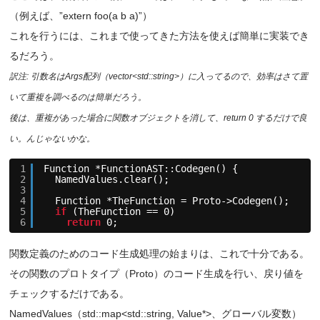
（例えば、”extern foo(a b a)”）
これを行うには、これまで使ってきた方法を使えば簡単に実装でき
るだろう。
訳注: 引数名はArgs配列（vector<std::string>）に入ってるので、効率はさて置
いて重複を調べるのは簡単だろう。
後は、重複があった場合に関数オブジェクトを消して、return 0 するだけで良
い。んじゃないかな。
1
Function *FunctionAST::Codegen() {
2
NamedValues.clear();
3
4
Function *TheFunction = Proto->Codegen();
5
if
(TheFunction == 0)
6
return
0;
関数定義のためのコード生成処理の始まりは、これで十分である。
その関数のプロトタイプ（Proto）のコード生成を行い、戻り値を
チェックするだけである。
NamedValues（std::map<std::string, Value*>、グローバル変数）