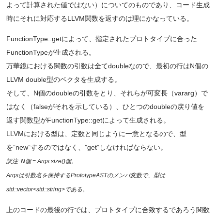
よって計算された値ではない）についてのものであり、コード生成
時にそれに対応するLLVM関数を返すのは理にかなっている。
FunctionType::getによって、指定されたプロトタイプに合った
FunctionTypeが生成される。
万華鏡における関数の引数は全てdoubleなので、最初の行はN個の
LLVM double型のベクタを生成する。
そして、N個のdoubleの引数をとり、それらが可変長（vararg）で
はなく（falseがそれを示している）、ひとつのdoubleの戻り値を
返す関数型がFunctionType::getによって生成される。
LLVMにおける型は、定数と同じように一意となるので、型
を”new”するのではなく、”get”しなければならない。
訳注: N個 = Args.size()個。
Argsは引数名を保持するPrototypeASTのメンバ変数で、型は
std::vector<std::string>である。
上のコードの最後の行では、プロトタイプに合致するであろう関数