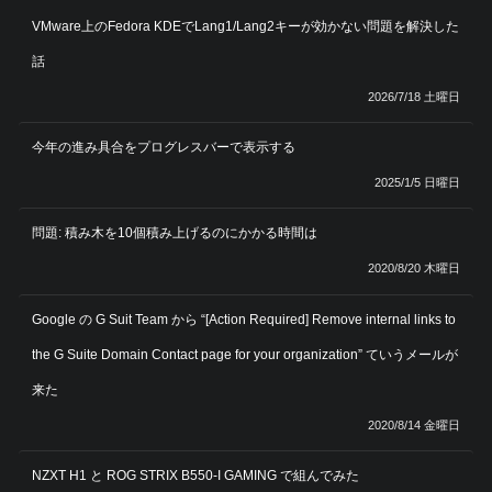
VMware上のFedora KDEでLang1/Lang2キーが効かない問題を解決した
話
2026/7/18 土曜日
今年の進み具合をプログレスバーで表示する
2025/1/5 日曜日
問題: 積み木を10個積み上げるのにかかる時間は
2020/8/20 木曜日
Google の G Suit Team から “[Action Required] Remove internal links to
the G Suite Domain Contact page for your organization” ていうメールが
来た
2020/8/14 金曜日
NZXT H1 と ROG STRIX B550-I GAMING で組んでみた