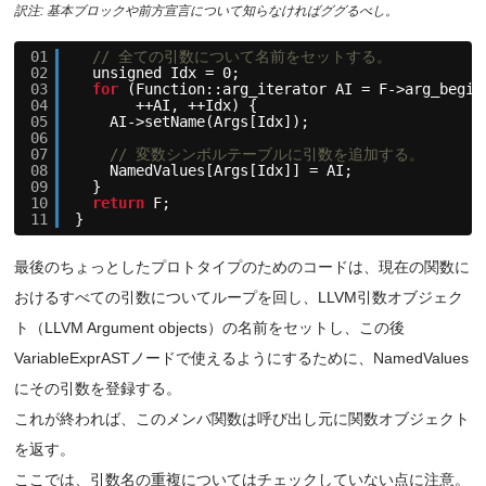
訳注: 基本ブロックや前方宣言について知らなければググるべし。
01
// 全ての引数について名前をセットする。
02
unsigned Idx = 0;
03
for
(Function::arg_iterator AI = F->arg_begin
04
++AI, ++Idx) {
05
AI->setName(Args[Idx]);
06
07
// 変数シンボルテーブルに引数を追加する。
08
NamedValues[Args[Idx]] = AI;
09
}
10
return
F;
11
}
最後のちょっとしたプロトタイプのためのコードは、現在の関数に
おけるすべての引数についてループを回し、LLVM引数オブジェク
ト（LLVM Argument objects）の名前をセットし、この後
VariableExprASTノードで使えるようにするために、NamedValues
にその引数を登録する。
これが終われば、このメンバ関数は呼び出し元に関数オブジェクト
を返す。
ここでは、引数名の重複についてはチェックしていない点に注意。