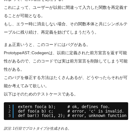
これによって、ユーザーが以前に間違って入力した関数を再定義す
ることが可能となる。
もし、エラー時に消去しない場合、その関数本体と共にシンボルテ
ーブルに残り続け、再定義を妨げてしまうだろう。
まぁ正直いうと、このコードにはバグがある。
PrototypeAST::Codegenは、以前に定義された前方宣言を返す可能
性があるので、このコードでは実は前方宣言を削除してしまう可能
性がある。
このバグを修正する方法はたくさんあるが、どうやったらそれが可
能か考えてみて欲しい。
以下はそのためのテストケースである。
1
extern foo(a b);     # ok, defines foo.
2
def foo(a b) c;      # error, 'c' is invalid.
3
def bar() foo(1, 2); # error, unknown function "
訳注: 1行目でプロトタイプが生成される。