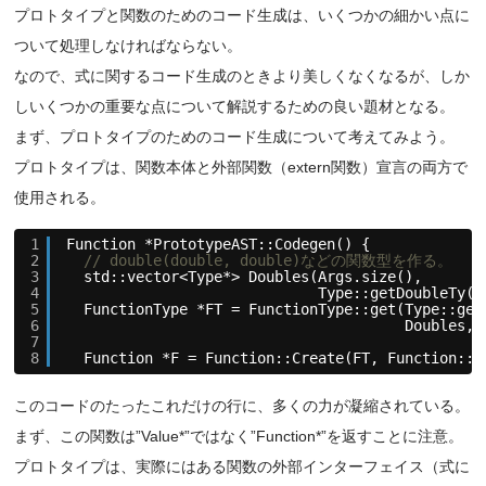
プロトタイプと関数のためのコード生成は、いくつかの細かい点に
ついて処理しなければならない。
なので、式に関するコード生成のときより美しくなくなるが、しか
しいくつかの重要な点について解説するための良い題材となる。
まず、プロトタイプのためのコード生成について考えてみよう。
プロトタイプは、関数本体と外部関数（extern関数）宣言の両方で
使用される。
1
Function *PrototypeAST::Codegen() {
2
// double(double, double)などの関数型を作る。
3
std::vector<Type*> Doubles(Args.size(),
4
Type::getDoubleTy(g
5
FunctionType *FT = FunctionType::get(Type::get
6
Doubles, 
7
8
Function *F = Function::Create(FT, Function::E
このコードのたったこれだけの行に、多くの力が凝縮されている。
まず、この関数は”Value*”ではなく”Function*”を返すことに注意。
プロトタイプは、実際にはある関数の外部インターフェイス（式に