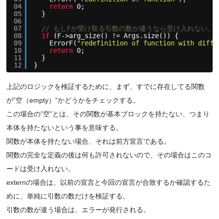
04
return
0;
05
}
06
07
// もしFが受け取る引数の数が違うなら受け入れない。
08
if
(F->arg_size() != Args.size()) {
09
ErrorF(
"redefinition of function with diffe
10
return
0;
11
}
12
}
上記のロジックを検証するために、まず、すでに存在してる関数
が”空（empty）”かどうかをチェックする。
この場合の”空”とは、その関数が基本ブロックを持たない、つまり
本体を持たないという事を意味する。
関数が本体を持たない場合、それは前方宣言である。
関数の完全な定義の後は何も許可されないので、その場合はこのコ
ードは受け入れない。
externの場合は、以前の宣言と今回の宣言が合致するか確認するた
めに、単純に引数の数だけを検証する。
引数の数が違う場合は、エラーが発行される。