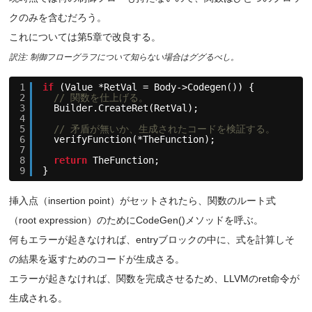
クのみを含むだろう。
これについては第5章で改良する。
訳注: 制御フローグラフについて知らない場合はググるべし。
1
if
(Value *RetVal = Body->Codegen()) {
2
// 関数を仕上げる。
3
Builder.CreateRet(RetVal);
4
5
// 矛盾が無いか、生成されたコードを検証する。
6
verifyFunction(*TheFunction);
7
8
return
TheFunction;
9
}
挿入点（insertion point）がセットされたら、関数のルート式
（root expression）のためにCodeGen()メソッドを呼ぶ。
何もエラーが起きなければ、entryブロックの中に、式を計算しそ
の結果を返すためのコードが生成さる。
エラーが起きなければ、関数を完成させるため、LLVMのret命令が
生成される。