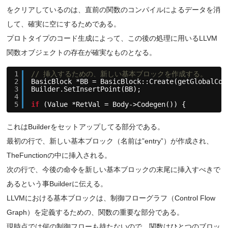
をクリアしているのは、直前の関数のコンパイルによるデータを消
して、確実に空にするためである。
プロトタイプのコード生成によって、この後の処理に用いるLLVM
関数オブジェクトの存在が確実なものとなる。
1
// 挿入するための、新しい基本ブロックを作成する。
2
BasicBlock *BB = BasicBlock::Create(getGlobalCon
3
Builder.SetInsertPoint(BB);
4
5
if
(Value *RetVal = Body->Codegen()) {
これはBuilderをセットアップしてる部分である。
最初の行で、新しい基本ブロック（名前は”entry”）が作成され、
TheFunctionの中に挿入される。
次の行で、今後の命令を新しい基本ブロックの末尾に挿入すべきで
あるという事Builderに伝える。
LLVMにおける基本ブロックは、制御フローグラフ（Control Flow
Graph）を定義するための、関数の重要な部分である。
現時点では何の制御フローも持たないので、関数はひとつのブロッ