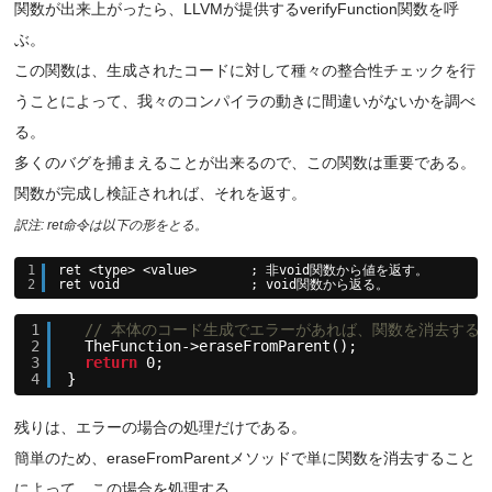
関数が出来上がったら、LLVMが提供するverifyFunction関数を呼
ぶ。
この関数は、生成されたコードに対して種々の整合性チェックを行
うことによって、我々のコンパイラの動きに間違いがないかを調べ
る。
多くのバグを捕まえることが出来るので、この関数は重要である。
関数が完成し検証されれば、それを返す。
訳注: ret命令は以下の形をとる。
1
ret <type> <value>       ; 非void関数から値を返す。
2
ret void                 ; void関数から返る。
1
// 本体のコード生成でエラーがあれば、関数を消去する
2
TheFunction->eraseFromParent();
3
return
0;
4
}
残りは、エラーの場合の処理だけである。
簡単のため、eraseFromParentメソッドで単に関数を消去すること
によって、この場合を処理する。