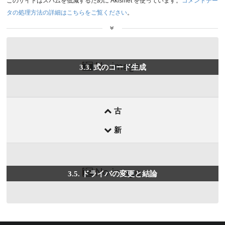
このサイトはスパムを低減するために Akismet を使っています。
コメントデー
タの処理方法の詳細はこちらをご覧ください
。
前
3.3. 式のコード生成
後
の
記
事
古
新
3.5. ドライバの変更と結論