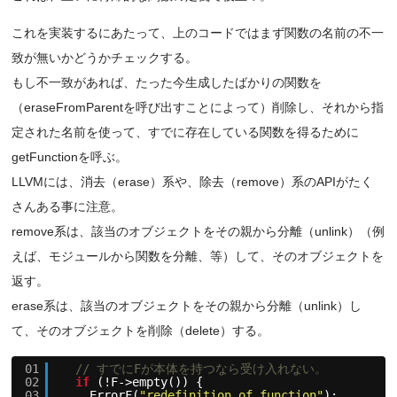
これを実装するにあたって、上のコードではまず関数の名前の不一
致が無いかどうかチェックする。
もし不一致があれば、たった今生成したばかりの関数を
（eraseFromParentを呼び出すことによって）削除し、それから指
定された名前を使って、すでに存在している関数を得るために
getFunctionを呼ぶ。
LLVMには、消去（erase）系や、除去（remove）系のAPIがたく
さんある事に注意。
remove系は、該当のオブジェクトをその親から分離（unlink）（例
えば、モジュールから関数を分離、等）して、そのオブジェクトを
返す。
erase系は、該当のオブジェクトをその親から分離（unlink）し
て、そのオブジェクトを削除（delete）する。
01
// すでにFが本体を持つなら受け入れない。
02
if
(!F->empty()) {
03
ErrorF(
"redefinition of function"
);