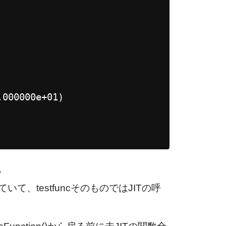
.000000e+01)
。
て、testfuncそのものではJITの呼