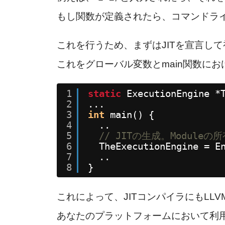
もし関数が定義されたら、コマンドラ
これを行うため、まずはJITを宣言し
これをグローバル変数とmain関数に
1
static
ExecutionEngine *
2
...
3
int
main() {
4
..
5
// JITの生成。Module
6
TheExecutionEngine = E
7
..
8
}
これによって、JITコンパイラにもLLVM
あなたのプラットフォームにおいて利用