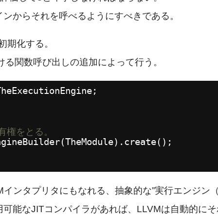
インからそれを呼べるようにすべきである。
て初期化する。
おける関数呼び出しの追加によって行う。
TheExecutionEngine;
の所有権をとる。
ngineBuilder(TheModule).create();
インタプリタにもなれる、抽象的な”実行エンジン（Execu
可能なJITコンパイラがあれば、LLVMは自動的に