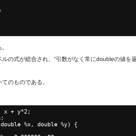
0
る。
ルの式が総合され、”引数がなく常にdoubleの値を
いてのものである。
。
) x + y*2;
n:
(double %x, double %y) {