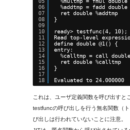
05
%multmp = fmul double
06
%addtmp = fadd double
07
ret double %addtmp
08
}
09
10
ready> testfunc(4, 10);
11
Read top-level expressi
12
define double @1() {
13
entry:
14
%calltmp = call doubl
15
ret double %calltmp
16
}
17
18
Evaluated to 24.000000
これは、ユーザ定義関数を呼び出すと
testfuncの呼び出しを行う無名関数（
び出しは行われていないことに注意。