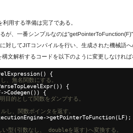
、JITを利用する準備は完了である。
一番シンプルなのは”getPointerToFunction(
数に対してJITコンパイルを行い、生成された機械語
を構文解析するコードを以下のように変更しなければ
velExpression() {
価し、無名関数にする。
ParseTopLevelExpr()) {
F->Codegen()) {
説明目的として関数をダンプする。
パイルし、関数ポインタを返す。
xecutionEngine->getPointerToFunction(LF);
しい型(引数なし、 doubleを返す)へ変換する。