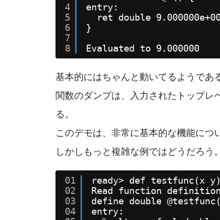
4
entry:
5
ret double 9.000000e+0
6
}
7
8
Evaluated to 9.000000
基本的にはちゃんと動いてるようであ
関数のダンプは、入力されたトップレベ
る。
このデモは、非常に基本的な機能につ
しかしもっと複雑な例ではどうだろう
01
ready> def testfunc(x y
02
Read function definitio
03
define double @testfunc
04
entry: