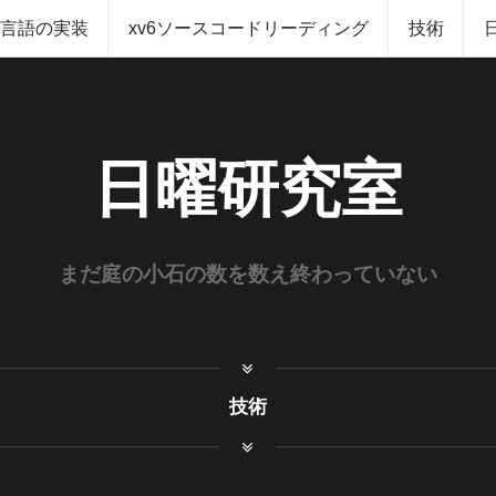
グ言語の実装
xv6ソースコードリーディング
技術
日曜研究室
まだ庭の小石の数を数え終わっていない
技術