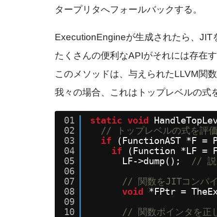
タープリタへフォールバックする。
ExecutionEngineが生成されたら
たくさんの便利なAPIがそれには存在するが、
このメソッドは、与えられたLLVM関
我々の場合、これはトップレベルの式
01
static
void
HandleTopLe
02
// トップレベルの式を評
03
if
(FunctionAST *F = 
04
if
(Function *LF = 
05
LF->dump();  
// 
06
07
// 関数をJITコン
08
void
*FPtr = TheE
09
10
// 関数ポインタを正