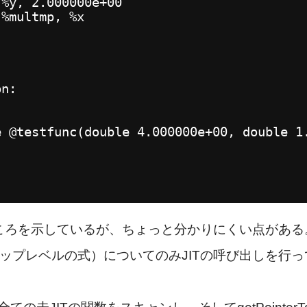
 %y, 2.000000e+00
 %multmp, %x
on:
e @testfunc(double 4.000000e+00, double 1
ころを示しているが、ちょっと分かりにくい点がある
トップレベルの式）についてのみJITの呼び出しを行ってい