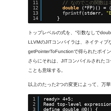
11
// なのでこの関数
12
double
(*FP)() = 
13
fprintf
(stderr, 
"
14
}
トップレベルの式を、”引数なしでdou
LLVMのJITコンパイラは、ネイティブなプラッ
getPointerToFunctionで
さらにそれは、JITコンパイルされた
ことも意味する。
以上のたった2つの変更によって、万
1
ready> 4+5;
2
Read top-level expressio
3
define double @0() {