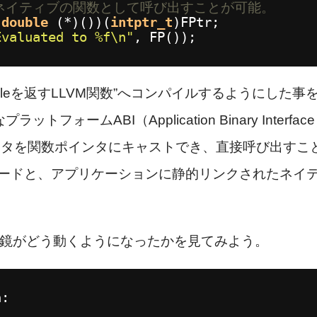
はネイティブの関数として呼び出すことが可能。
(
double
(*)())(
intptr_t
)FPtr;
Evaluated to %f\n"
, FP());
bleを返すLLVM関数”へコンパイルするようにした
トフォームABI（Application Binary Inter
得られたポインタを関数ポインタにキャストでき、直接呼び出す
コードと、アプリケーションに静的リンクされたネイ
華鏡がどう動くようになったかを見てみよう。
n: