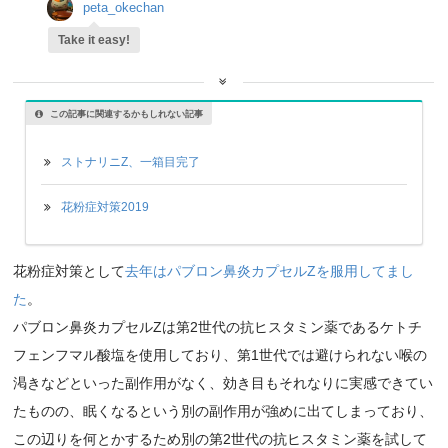
peta_okechan
Take it easy!
この記事に関連するかもしれない記事
ストナリニZ、一箱目完了
花粉症対策2019
花粉症対策として
去年はパブロン鼻炎カプセルZを服用してまし
た
。
パブロン鼻炎カプセルZは第2世代の抗ヒスタミン薬であるケトチ
フェンフマル酸塩を使用しており、第1世代では避けられない喉の
渇きなどといった副作用がなく、効き目もそれなりに実感できてい
たものの、眠くなるという別の副作用が強めに出てしまっており、
この辺りを何とかするため別の第2世代の抗ヒスタミン薬を試して