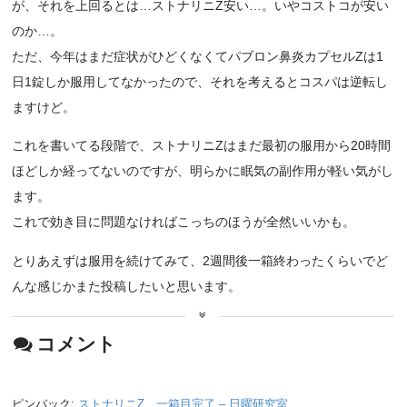
が、それを上回るとは…ストナリニZ安い…。いやコストコが安い
のか…。
ただ、今年はまだ症状がひどくなくてパブロン鼻炎カプセルZは1
日1錠しか服用してなかったので、それを考えるとコスパは逆転し
ますけど。
これを書いてる段階で、ストナリニZはまだ最初の服用から20時間
ほどしか経ってないのですが、明らかに眠気の副作用が軽い気がし
ます。
これで効き目に問題なければこっちのほうが全然いいかも。
とりあえずは服用を続けてみて、2週間後一箱終わったくらいでど
んな感じかまた投稿したいと思います。
コメント
ピンバック:
ストナリニZ、一箱目完了 – 日曜研究室