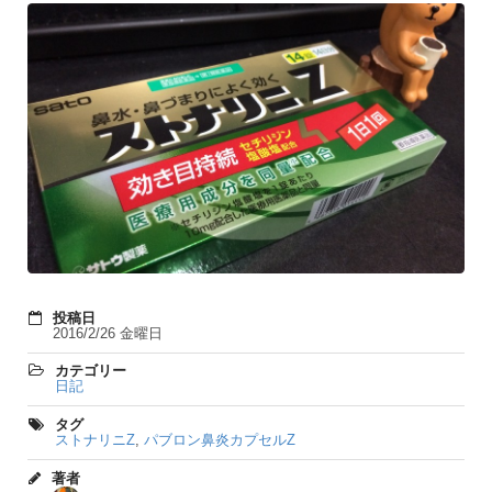
投稿日
2016/2/26 金曜日
カテゴリー
日記
タグ
ストナリニZ
,
パブロン鼻炎カプセルZ
著者