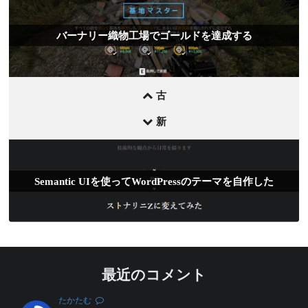
前
バーナリー織物工場でゴールドを達成する
後
の
記
事
古
新
Semantic UIを使ってWordPressのテーマを自作した
最近のコメント
たかたむ