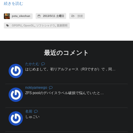
続きを読む
peta_okechan
2013/5/11 土曜日
技術
GPGPU
,
OpenGL
,
ソフトシャドウ
,
直接照明
最近のコメント
たかたむ
はじめまして。初リアルフォース（R3ですが）で，同…
nokiyameego
ZFS poolのデバイスラベル破損で悩んていたと…
名前
しゅごい