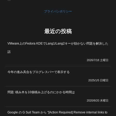
プライバシポリシー
最近の投稿
VMware上のFedora KDEでLang1/Lang2キーが効かない問題を解決した
話
2026/7/18 土曜日
今年の進み具合をプログレスバーで表示する
2025/1/5 日曜日
問題: 積み木を10個積み上げるのにかかる時間は
2020/8/20 木曜日
Google の G Suit Team から “[Action Required] Remove internal links to