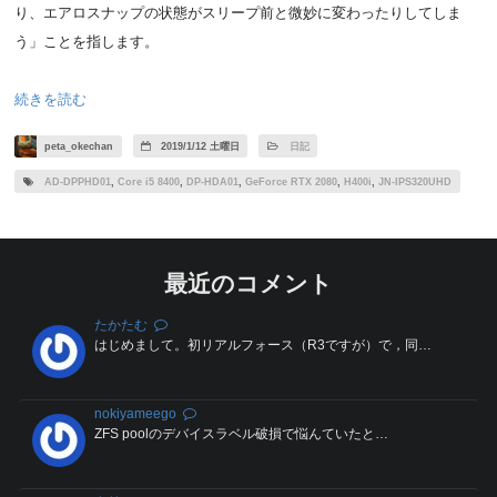
り、エアロスナップの状態がスリープ前と微妙に変わったりしてしま
う」ことを指します。
続きを読む
peta_okechan
2019/1/12 土曜日
日記
AD-DPPHD01
,
Core i5 8400
,
DP-HDA01
,
GeForce RTX 2080
,
H400i
,
JN-IPS320UHD
最近のコメント
たかたむ
はじめまして。初リアルフォース（R3ですが）で，同…
nokiyameego
ZFS poolのデバイスラベル破損で悩んていたと…