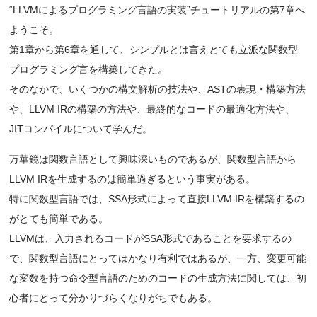
“LLVMによるプログラミング言語の実装”チュートリアルの第7章へ
ようこそ。
第1章から第6章を通して、シンプルとは言えとても立派な関数型
プログラミング言を構築してきた。
そのなかで、いくつかの構文解析の技法や、ASTの表現・構築方法
や、LLVM IRの構築の方法や、最終的なコードの最適化方法や、
JITコンパイルについて学んだ。
万華鏡は関数言語として興味深いものであるが、関数型言語から
LLVM IRを生成するのは簡単過ぎるという事実がある。
特に関数型言語では、SSA形式によって直接LLVM IRを構築するの
がとても簡単である。
LLVMは、入力されるコードがSSA形式であることを要求するの
で、関数型言語にとってはかなり有利ではあるが、一方、変更可能
な変数を持つ命令型言語のためのコードの生成方法に関しては、初
心者にとって分かりづらくなりがちでもある。