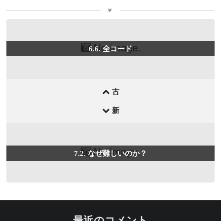
前
6.6. 全コード
後
の
記
事
古
新
7.2. なぜ難しいのか？
最近のコメント