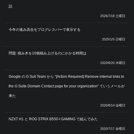
話
2026/7/18 土曜日
今年の進み具合をプログレスバーで表示する
2025/1/5 日曜日
問題: 積み木を10個積み上げるのにかかる時間は
2020/8/20 木曜日
Google の G Suit Team から “[Action Required] Remove internal links to
the G Suite Domain Contact page for your organization” ていうメールが
来た
2020/8/14 金曜日
NZXT H1 と ROG STRIX B550-I GAMING で組んでみた
2020/7/17 金曜日