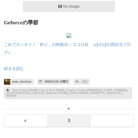
No image.
Geforceの季節
これでスッキリ！「釣り」の対処法 – ココロ社 ♪ほのぼの四次元ブロ
グ♪
続きを読む
peta_okechan
2008/11/20 木曜日
日記
Core 2 Duo E6400
,
Core 2 Duo E8400
,
Crysis
,
Crysis WARHEAD
,
CUDA
,
DG965SS
,
GA-E7AUM-DS2H
,
GALAXY
,
Geforce GTX260
,
GeForce9400
,
GIGABYTE
,
Hybrid SLI
,
NVIDIA
ナ
3
ビ
ゲ