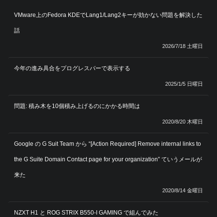
VMware上のFedora KDEでLang1/Lang2キーが効かない問題を解決した
話
2026/7/18 土曜日
今年の進み具合をプログレスバーで表示する
2025/1/5 日曜日
問題: 積み木を10個積み上げるのにかかる時間は
2020/8/20 木曜日
Google の G Suit Team から “[Action Required] Remove internal links to
the G Suite Domain Contact page for your organization” ていうメールが
来た
2020/8/14 金曜日
NZXT H1 と ROG STRIX B550-I GAMING で組んでみた