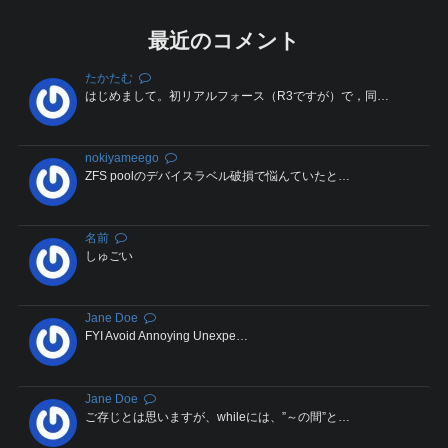
ー
シ
最近のコメント
ョ
たかたむ
ン
はじめまして。初リアルフォース（R3ですが）で，同…
nokiyameego
ZFS poolのデバイスラベル破損で悩んていたと…
名前
しゅごい
Jane Doe
FYI Avoid Annoying Unexpe…
Jane Doe
ご存じとは思いますが、whileには、”～の間”と…