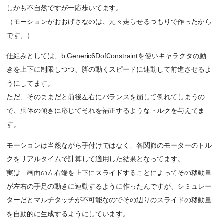
しかも不自然ですが一応歩いてます。
（モーションがおおげさなのは、元々走らせるつもりで作ったから
です。）
仕組みとしては、btGeneric6DofConstraintを使いキャラクタの動
きを上下に制限しつつ、脚の動くスピードに連動して前進させるよ
うにしてます。
ただ、そのままだと前後左右にバランスを崩して倒れてしまうの
で、胴体の傾きに応じてそれを補正するようなトルクを与えてま
す。
モーションは当然ながら手付けではなく、各関節のモーターのトル
クをリアルタイムで計算して適用した結果となってます。
実は、画面の左右端を上下にスライドすることによってその移動量
が左右の手足の動きに連動するように作ったんですが、シミュレー
ターだとマルチタッチが不可能なのでその辺りのスライドの移動量
を自動的に生成するようにしています。