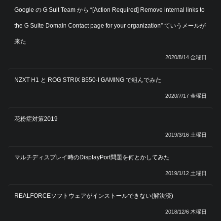
Google の G Suit Team から “[Action Required] Remove internal links to
the G Suite Domain Contact page for your organization” ていうメールが
来た
2020/8/14 金曜日
NZXT H1 と ROG STRIX B550-I GAMING で組んでみた
2020/7/17 金曜日
花粉症対策2019
2019/3/16 土曜日
マルチディスプレイ時のDisplayPort問題を何とかしてみた
2019/1/12 土曜日
REALFORCEソフトウェアがインストールできない(解決済)
2018/12/6 木曜日