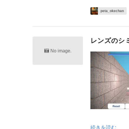
peta_okechan
レンズのシ
No image.
続きを読む