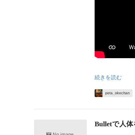
続きを読む
peta_okechan
Bulletで
No image.