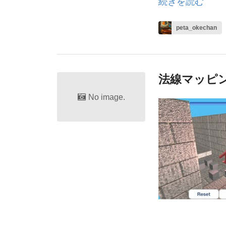
続きを読む
peta_okechan
法線マッピ
No image.