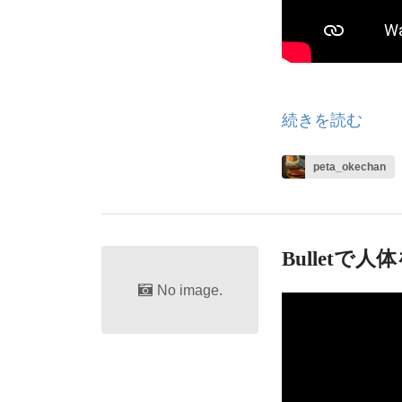
続きを読む
peta_okechan
Bulletで
No image.