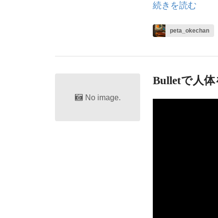
続きを読む
peta_okechan
Bulletで
No image.