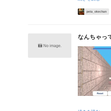
peta_okechan
なんちゃっ
No image.