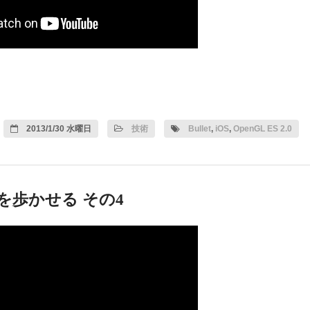
2013/1/30 水曜日
技術
Bullet
,
iOS
,
OpenGL ES 2.0
人体を歩かせる その4