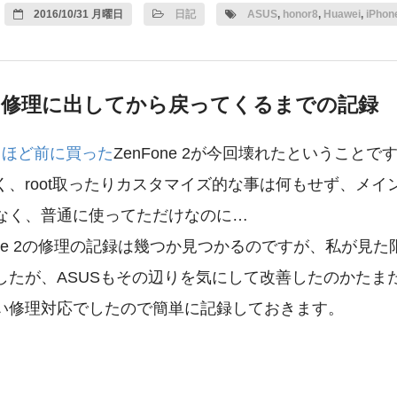
2016/10/31 月曜日
日記
ASUS
,
honor8
,
Huawei
,
iPhon
e 2 を修理に出してから戻ってくるまでの記録
月ほど前に買った
ZenFone 2が今回壊れたということで
、root取ったりカスタマイズ的な事は何もせず、メインは
なく、普通に使ってただけなのに…
one 2の修理の記録は幾つか見つかるのですが、私が
したが、ASUSもその辺りを気にして改善したのかたま
い修理対応でしたので簡単に記録しておきます。