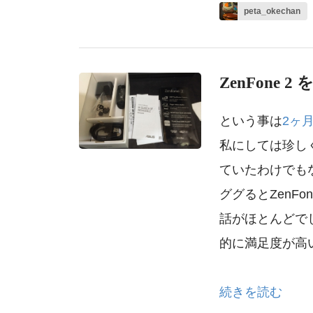
peta_okechan
ZenFon
という事は
2ヶ
私にしては珍しく
ていたわけでも
ググるとZenF
話がほとんどで
的に満足度が高
続きを読む