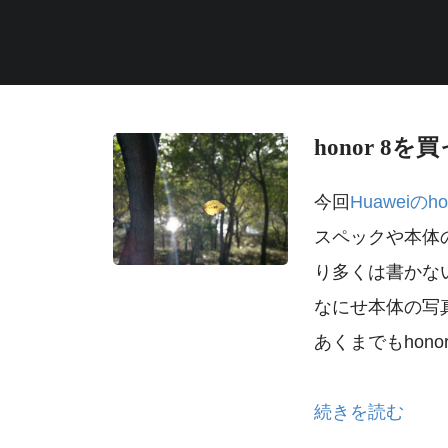
honor 8
今回
Huaweiのho
スペックや本体
り多くは書かな
なにせ本体の写
あくまでもhon
続きを読む