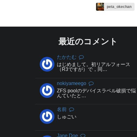
peta_okechan
最近のコメント
たかたむ
はじめまして。初リアルフォース
（R3ですが）で，同…
nokiyameego
ZFS poolのデバイスラベル破損で悩
んていたと…
名前
しゅごい
Jane Doe