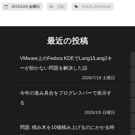
2015/12/4 金曜日
日記
ASUS
,
ZenFone2
最近の投稿
VMware上のFedora KDEでLang1/Lang2キ
ーが効かない問題を解決した話
2026/7/18 土曜日
今年の進み具合をプログレスバーで表示す
る
2025/1/5 日曜日
問題: 積み木を10個積み上げるのにかかる時